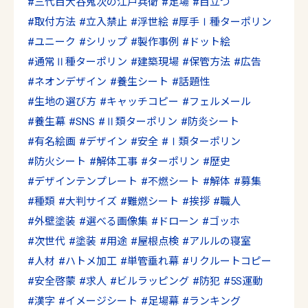
三代目大谷鬼次の江戸兵衛
足場
目立つ
取付方法
立入禁止
浮世絵
厚手Ⅰ種ターポリン
ユニーク
シリップ
製作事例
ドット絵
通常Ⅱ種ターポリン
建築現場
保管方法
広告
ネオンデザイン
養生シート
話題性
生地の選び方
キャッチコピー
フェルメール
養生幕
SNS
Ⅱ類ターポリン
防炎シート
有名絵画
デザイン
安全
Ⅰ類ターポリン
防火シート
解体工事
ターポリン
歴史
デザインテンプレート
不燃シート
解体
募集
種類
大判サイズ
難燃シート
挨拶
職人
外壁塗装
選べる画像集
ドローン
ゴッホ
次世代
塗装
用途
屋根点検
アルルの寝室
人材
ハトメ加工
単管垂れ幕
リクルートコピー
安全啓蒙
求人
ビルラッピング
防犯
5S運動
漢字
イメージシート
足場幕
ランキング