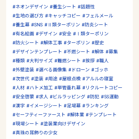
ネオンデザイン
養生シート
話題性
生地の選び方
キャッチコピー
フェルメール
養生幕
SNS
Ⅱ類ターポリン
防炎シート
有名絵画
デザイン
安全
Ⅰ類ターポリン
防火シート
解体工事
ターポリン
歴史
デザインテンプレート
不燃シート
解体
募集
種類
大判サイズ
難燃シート
挨拶
職人
外壁塗装
選べる画像集
ドローン
ゴッホ
次世代
塗装
用途
屋根点検
アルルの寝室
人材
ハトメ加工
単管垂れ幕
リクルートコピー
安全啓蒙
求人
ビルラッピング
防犯
5S運動
漢字
イメージシート
足場幕
ランキング
セーフティーファースト
解体業
テンプレート
現場シート
塗装業向けデザイン
真珠の耳飾りの少女