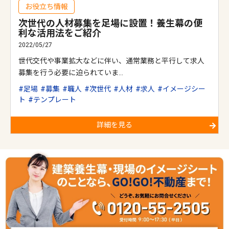
お役立ち情報
次世代の人材募集を足場に設置！養生幕の便
利な活用法をご紹介
2022/05/27
世代交代や事業拡大などに伴い、通常業務と平行して求人
募集を行う必要に迫られていま…
足場
募集
職人
次世代
人材
求人
イメージシー
ト
テンプレート
詳細を見る