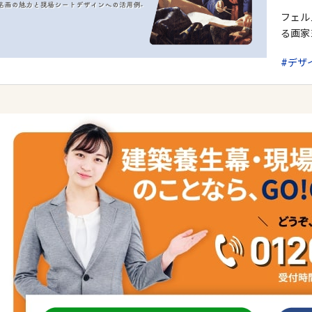
フェル
る画家
デザ