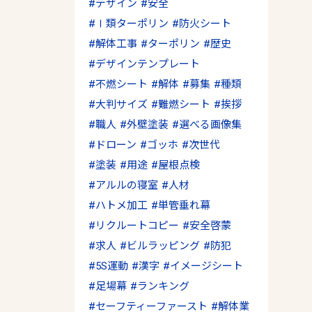
デザイン
安全
Ⅰ類ターポリン
防火シート
解体工事
ターポリン
歴史
デザインテンプレート
不燃シート
解体
募集
種類
大判サイズ
難燃シート
挨拶
職人
外壁塗装
選べる画像集
ドローン
ゴッホ
次世代
塗装
用途
屋根点検
アルルの寝室
人材
ハトメ加工
単管垂れ幕
リクルートコピー
安全啓蒙
求人
ビルラッピング
防犯
5S運動
漢字
イメージシート
足場幕
ランキング
セーフティーファースト
解体業