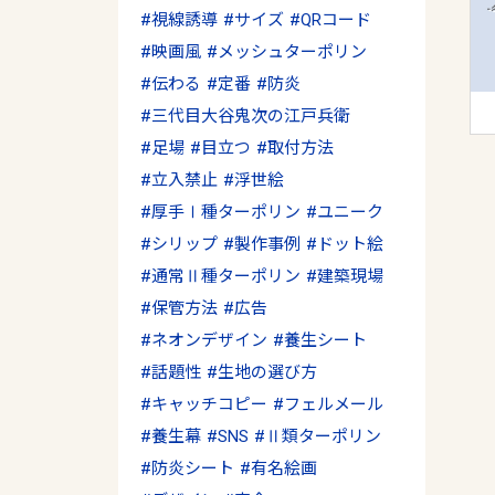
視線誘導
サイズ
QRコード
映画風
メッシュターポリン
伝わる
定番
防炎
三代目大谷鬼次の江戸兵衛
足場
目立つ
取付方法
立入禁止
浮世絵
厚手Ⅰ種ターポリン
ユニーク
シリップ
製作事例
ドット絵
通常Ⅱ種ターポリン
建築現場
保管方法
広告
ネオンデザイン
養生シート
話題性
生地の選び方
キャッチコピー
フェルメール
養生幕
SNS
Ⅱ類ターポリン
防炎シート
有名絵画