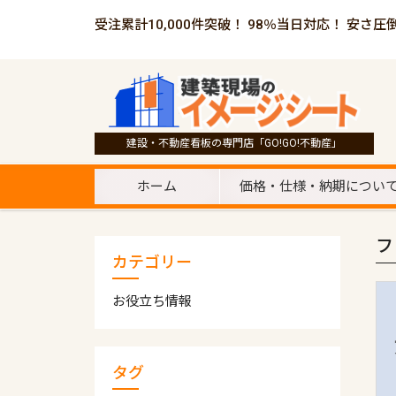
受注累計10,000件突破！ 98％当日対応！ 安さ圧
建設・不動産看板の専門店「GO!GO!不動産」
ホーム
価格・仕様・納期につい
フ
カテゴリー
お役立ち情報
タグ