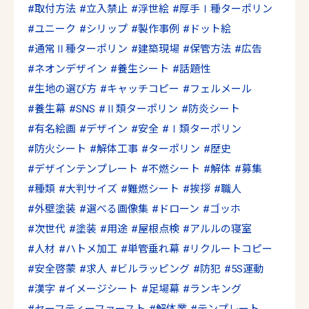
取付方法
立入禁止
浮世絵
厚手Ⅰ種ターポリン
ユニーク
シリップ
製作事例
ドット絵
通常Ⅱ種ターポリン
建築現場
保管方法
広告
ネオンデザイン
養生シート
話題性
生地の選び方
キャッチコピー
フェルメール
養生幕
SNS
Ⅱ類ターポリン
防炎シート
有名絵画
デザイン
安全
Ⅰ類ターポリン
防火シート
解体工事
ターポリン
歴史
デザインテンプレート
不燃シート
解体
募集
種類
大判サイズ
難燃シート
挨拶
職人
外壁塗装
選べる画像集
ドローン
ゴッホ
次世代
塗装
用途
屋根点検
アルルの寝室
人材
ハトメ加工
単管垂れ幕
リクルートコピー
安全啓蒙
求人
ビルラッピング
防犯
5S運動
漢字
イメージシート
足場幕
ランキング