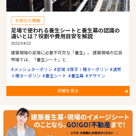
お役立ち情報
足場で使われる養生シートと養生幕の認識の
違いとは？役割や費用目安を解説
2022/04/22
建築現場の足場に必要不可欠な「養生」。 建築現場の広告
市場では、「養生シート」と…
メッシュターポリン
足場
厚手Ⅰ種ターポリン
通常
Ⅱ種ターポリン
養生シート
養生幕
デザイン
詳細を見る