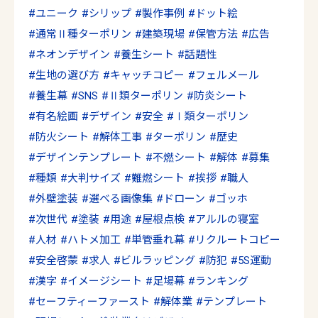
ユニーク
シリップ
製作事例
ドット絵
通常Ⅱ種ターポリン
建築現場
保管方法
広告
ネオンデザイン
養生シート
話題性
生地の選び方
キャッチコピー
フェルメール
養生幕
SNS
Ⅱ類ターポリン
防炎シート
有名絵画
デザイン
安全
Ⅰ類ターポリン
防火シート
解体工事
ターポリン
歴史
デザインテンプレート
不燃シート
解体
募集
種類
大判サイズ
難燃シート
挨拶
職人
外壁塗装
選べる画像集
ドローン
ゴッホ
次世代
塗装
用途
屋根点検
アルルの寝室
人材
ハトメ加工
単管垂れ幕
リクルートコピー
安全啓蒙
求人
ビルラッピング
防犯
5S運動
漢字
イメージシート
足場幕
ランキング
セーフティーファースト
解体業
テンプレート