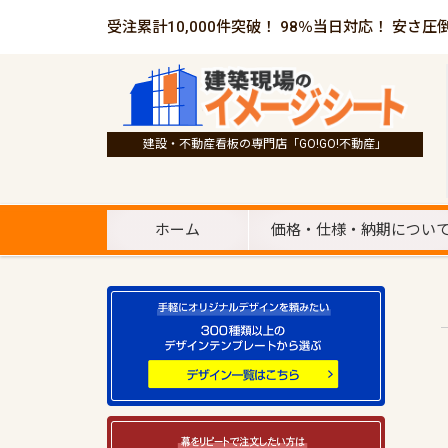
受注累計10,000件突破！ 98％当日対応！ 安さ圧
建設・不動産看板の専門店「GO!GO!不動産」
ホーム
価格・仕様・納期につい