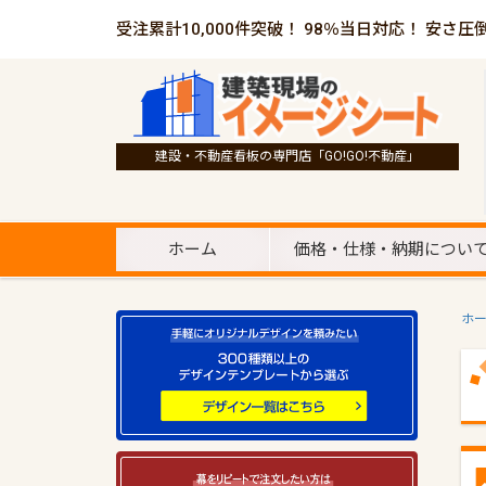
受注累計10,000件突破！ 98％当日対応！ 安さ圧
建設・不動産看板の専門店「GO!GO!不動産」
ホーム
価格・仕様・納期につい
ホ