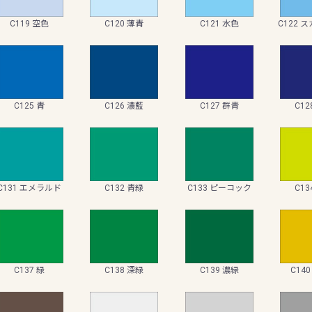
C119 空色
C120 薄青
C121 水色
C122 
C125 青
C126 濃藍
C127 群青
C12
C131 エメラルド
C132 青緑
C133 ピーコック
C13
C137 緑
C138 深緑
C139 濃緑
C14