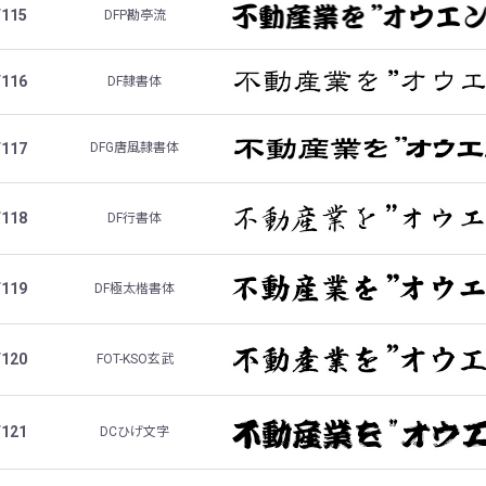
F115
DFP勘亭流
F116
DF隷書体
F117
DFG唐風隷書体
F118
DF行書体
F119
DF極太楷書体
F120
FOT-KSO玄武
F121
DCひげ文字