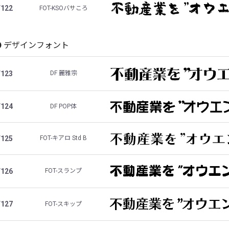
F122
FOT-KSOバサころ
デザインフォント
F123
DF 麗雅宗
F124
DF POP体
F125
FOT-キアロ Std B
F126
FOT-スランプ
F127
FOT-スキップ