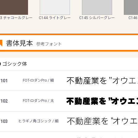
43 チャコールグレー
C144 ライトグレー
C145 シルバーグレー
C14
書体見本
参考フォント
ゴシック体
F101
FOT-ロダンPro / 細
F102
FOT-ロダンPro / 太
F103
ヒラギノ角ゴシック / 細