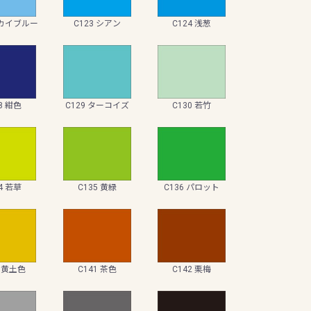
スカイブルー
C123 シアン
C124 浅葱
8 紺色
C129 ターコイズ
C130 若竹
4 若草
C135 黄緑
C136 パロット
0 黄土色
C141 茶色
C142 栗梅