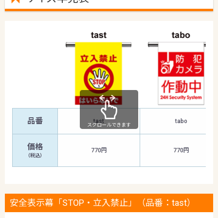
品番
tast
tabo
スクロールできます
価格
770円
770円
（税込）
安全表示幕「STOP・立入禁止」（品番：tast）