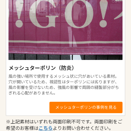
お買い物を続ける
カートへ進む
カート（お見積）へ進む
メッシュターポリン（防炎）
風の強い場所で使用するメッシュ状に穴があいている素材。
穴が開いているため、視認性はターポリンには劣りますが、
風の影響を受けないため、強風の影響で周囲の縫製部分がち
ぎれる心配がありません。
メッシュターポリンの事例を見る
※上記素材はいずれも両面印刷不可です。両面印刷をご
希望のお客様は
こちら
よりお問い合わせください。