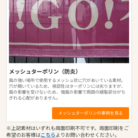
お買い物を続ける
カートへ進む
カート（お見積）へ進む
メッシュターポリン（防炎）
風の強い場所で使用するメッシュ状に穴があいている素材。
穴が開いているため、視認性はターポリンには劣りますが、
風の影響を受けないため、強風の影響で周囲の縫製部分がち
ぎれる心配がありません。
メッシュターポリンの事例を見る
※上記素材はいずれも両面印刷不可です。両面印刷をご
希望のお客様は
こちら
よりお問い合わせください。