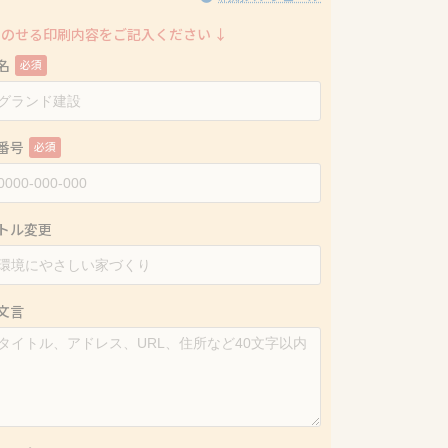
にのせる印刷内容をご記入ください ↓
名
必須
話番号
必須
イトル変更
加文言