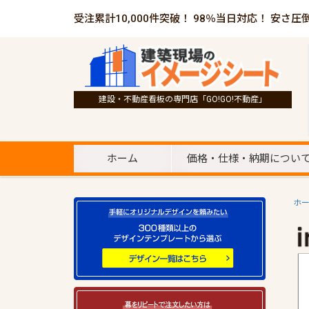
受注累計10,000件突破！ 98％当日対応！ 安さ圧
建設・不動産看板の専門店「GO!GO!不動産」
ホーム
価格・仕様・納期につい
ホ