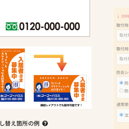
↓ 同
取付用
取付用
防炎シ
防
防
通常便
注
し替え箇所の例