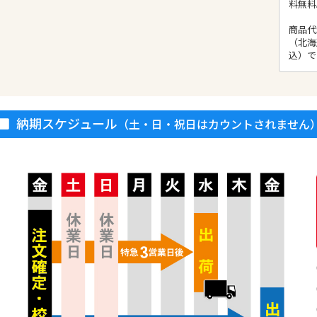
料無料
お買い物を続ける
カートへ進む
カート（お見積）へ進
商品代
（北海
込）で
納期スケジュール
（土・日・祝日はカウントされません