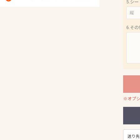
5.シ
6.そ
※オプ
送り先