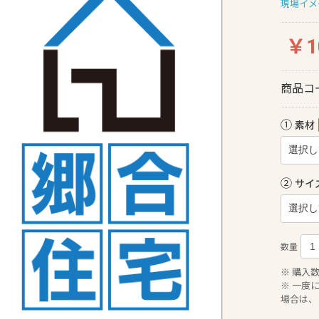
現場イメ
￥1
商品コ
①
素材
②
サイ
数量
※ 購入
※ 一度
場合は、