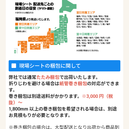
現場シートの梱包に関して
弊社では通常
たたみ梱包
で出荷いたします。
折りじわを避ける場合は
紙管巻き梱包
の対応ができま
す。
巻き梱包は別途送料がかかります。
※3,000 円（税
抜）〜
1,800mm 以上の巻き梱包を希望される場合は、別途
お見積もりが必要となります。
※巻き梱包の場合は、大型配送となり出荷から商品到