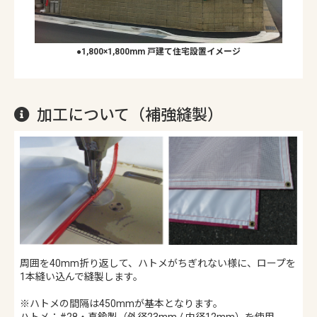
●1,800×1,800mm 戸建て住宅設置イメージ
加工について（補強縫製）
周囲を40mm折り返して、ハトメがちぎれない様に、ロープを
1本縫い込んで縫製します。
※ハトメの間隔は450mmが基本となります。
ハトメ：#28・真鍮製（外径23mm / 内径12mm）を使用